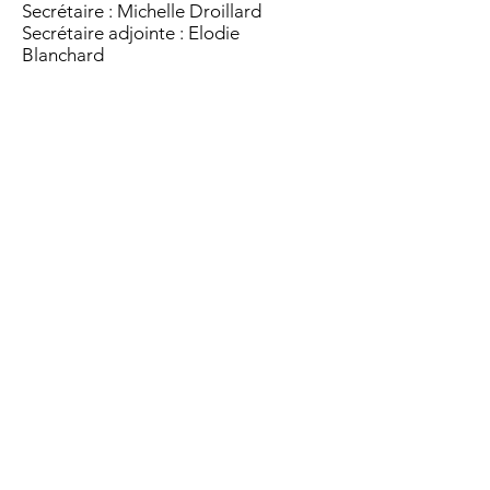
Secrétaire : Michelle Droillard
Secrétaire adjointe : Elodie
Blanchard
Trésorière : Christelle Berthelot
Trésorière adjointe : Tonia Senejoux
Boutique : Mathilde Baron
Communication : Mathilde Baron,
Clara Villeneuve, Carla-Marie
Charbonneau, Marion Droillard.
Rejoindre le bureau
Adresse
4 rue du stade
85140 Mouchamps